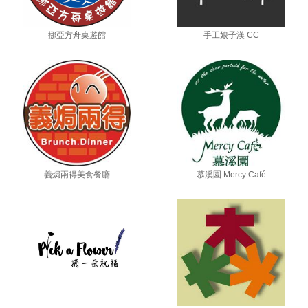
挪亞方舟桌遊館
手工娘子漢 CC
義焗兩得美食餐廳
慕溪園 Mercy Café