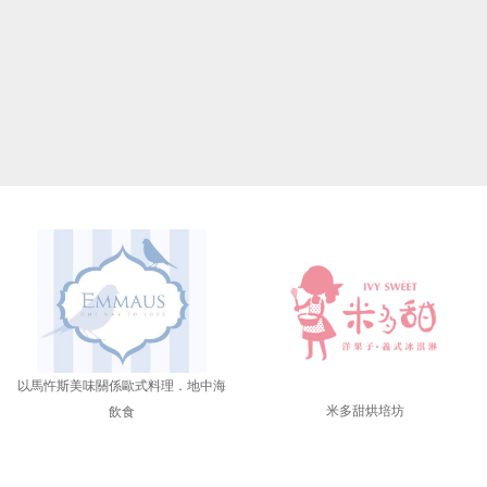
以馬忤斯美味關係
歐式料理．地中海
米多甜烘培坊
飲食