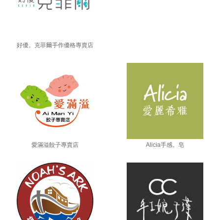
好優。克菲爾手作優格
專賣店
愛滿溢餃子專賣店
Alicia手感。皂