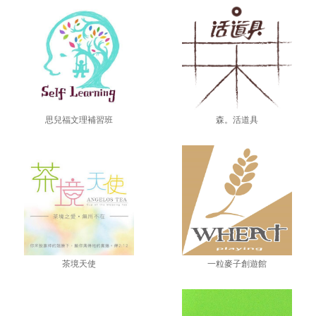
思兒福文理補習班
森。活道具
一粒麥子創遊館
茶境天使